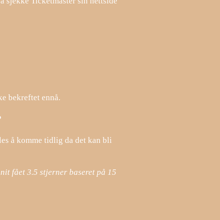
 å sjekke Ticketmaster sin nettside
ke bekreftet ennå.
?
es å komme tidlig da det kan bli
nit fået
3.5
stjerner baseret på
15