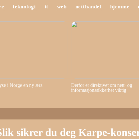
re
teknologi
it
web
netthandel
hjemme
yse i Norge en ny æra
Derfor er direktivet om nett- og
informasjonssikkerhet viktig
Slik sikrer du deg Karpe-konsertb