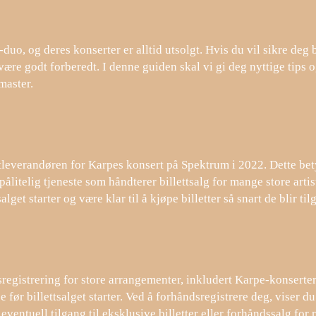
uo, og deres konserter er alltid utsolgt. Hvis du vil sikre deg 
være godt forberedt. I denne guiden skal vi gi deg nyttige tips o
master.
ettleverandøren for Karpes konsert på Spektrum i 2022. Dette bety
pålitelig tjeneste som håndterer billettsalg for mange store arti
lget starter og være klar til å kjøpe billetter så snart de blir til
sregistrering for store arrangementer, inkludert Karpe-konserter.
 før billettsalget starter. Ved å forhåndsregistrere deg, viser du
ventuell tilgang til eksklusive billetter eller forhåndssalg for r