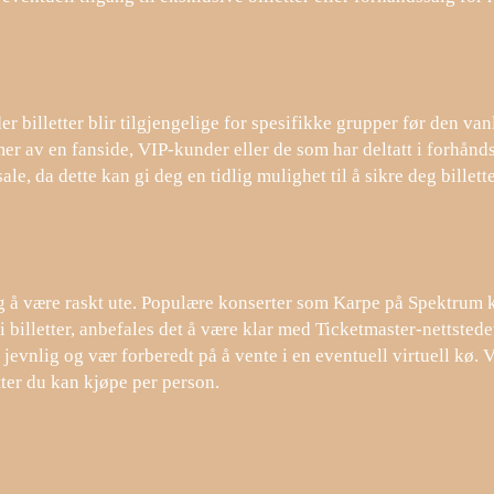
r billetter blir tilgjengelige for spesifikke grupper før den vanl
r av en fanside, VIP-kunder eller de som har deltatt i forhånds
, da dette kan gi deg en tidlig mulighet til å sikre deg billetter
ktig å være raskt ute. Populære konserter som Karpe på Spektrum k
 i billetter, anbefales det å være klar med Ticketmaster-nettsted
jevnlig og vær forberedt på å vente i en eventuell virtuell kø. 
ter du kan kjøpe per person.