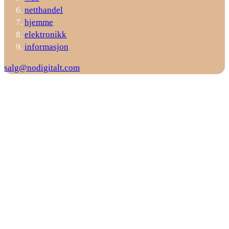
netthandel
hjemme
elektronikk
informasjon
salg@nodigitalt.com