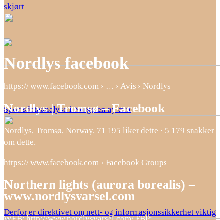
skjørt
Nordlys facebook
https:// www.facebook.com › … › Avis › Nordlys
Nordlys | Tromsø – Facebook
Sportsdataanalyse i Norge en ny æra
Nordlys, Tromsø, Norway. 71 195 liker dette · 5 179 snakker
om dette.
https:// www.facebook.com › Facebook Groups
Northern lights (aurora borealis) –
www.nordlysvarsel.com
Derfor er direktivet om nett- og informasjonssikkerhet viktig
WEB: http://www.nordlysvarsel.com/ FBP: