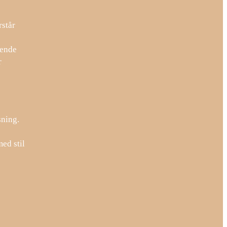
rstår
kende
r
sning.
ed stil