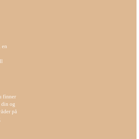
l en
ll
u finner
 din og
råder på
g