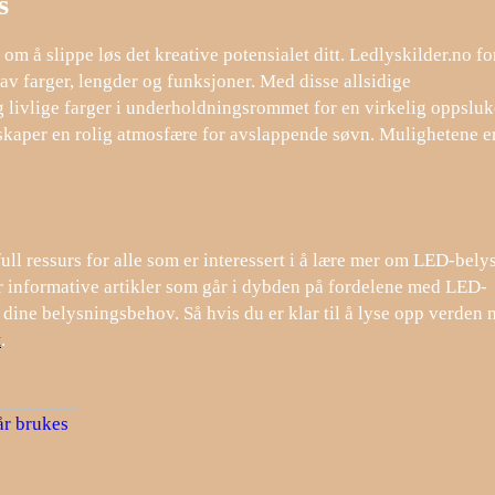
s
 å slippe løs det kreative potensialet ditt. Ledlyskilder.no fo
r av farger, lengder og funksjoner. Med disse allsidige
 livlige farger i underholdningsrommet for en virkelig oppslu
skaper en rolig atmosfære for avslappende søvn. Mulighetene e
ull ressurs for alle som er interessert i å lære mer om LED-bely
byr informative artikler som går i dybden på fordelene med LED-
dine belysningsbehov. Så hvis du er klar til å lyse opp verden m
t
.