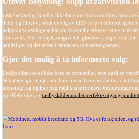
Utover belysning: Slipp kreativiteten lø
LED-belysning handler ikke bare om funksjonalitet, men også om
dette, og tilbyr et bredt utvalg av LED-strips i et bredt spekte
belysningsløsningene kan du forvandle ethvert rom – tenk deg
filmkveld, eller en myk, omgivende glød bak sengen din som 
uendelige, og det er bare fantasien som setter grenser.
Gjør det mulig å ta informerte valg:
Ledlyskilder.no er ikke bare en forhandler, men også en verdif
Nettstedet går lenger enn bare å vise frem produkter; det til
teknologi, og hjelper deg med å ta informerte beslutninger om 
og effektivitet, er
Ledlyskilder.no det perfekte utgangspunkte