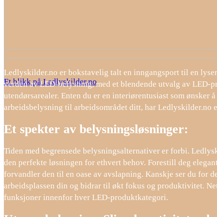
Ledlyskilder.no er bokstavelig talt en inngangsport til en lyse
Et blikk på Ledlyskilder.no
verden av LED-belysning, med et blendende utvalg av LED-pro
utendørsarealer. Enten du er en interiørentusiast som ønsker å 
arbeidsbelysning til arbeidsområdet ditt, har Ledlyskilder.no 
Et spekter av belysningsløsninger:
Tiden med begrensede belysningsalternativer er forbi. Ledlyski
den perfekte løsningen for ethvert behov. Forestill deg eleg
forvandler den til en oase av avslapning. Kanskje ser du for
arbeidsplassen din og bidrar til økt fokus og produktivitet. Net
funksjoner innenfor hver LED-produktkategori.