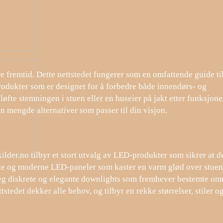
re fremtid. Dette nettstedet fungerer som en omfattende guide ti
dukter som er designet for å forbedre både innendørs- og
løfte stemningen i stuen eller en huseier på jakt etter funksjone
en mengde alternativer som passer til din visjon.
lder.no tilbyr et stort utvalg av LED-produkter som sikrer at d
ante og moderne LED-paneler som kaster en varm glød over stuen
 deg diskrete og elegante downlights som fremhever bestemte om
tstedet dekker alle behov, og tilbyr en rekke størrelser, stiler o