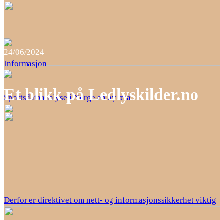
24/06/2024
Informasjon
Et blikk på Ledlyskilder.no
Sportsdataanalyse i Norge en ny æra
Derfor er direktivet om nett- og informasjonssikkerhet viktig