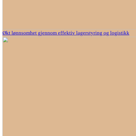
Økt lønnsomhet gjennom effektiv lagerstyring og logistikk