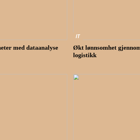
IT
eter med dataanalyse
Økt lønnsomhet gjennom 
logistikk