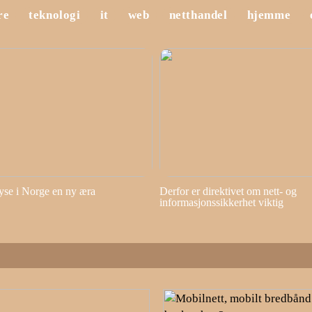
re
teknologi
it
web
netthandel
hjemme
yse i Norge en ny æra
Derfor er direktivet om nett- og
informasjonssikkerhet viktig