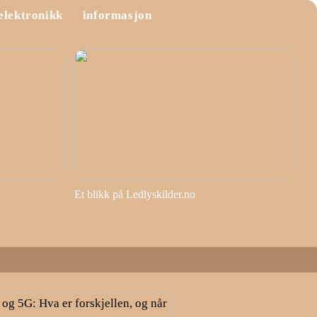
elektronikk
informasjon
Et blikk på Ledlyskilder.no